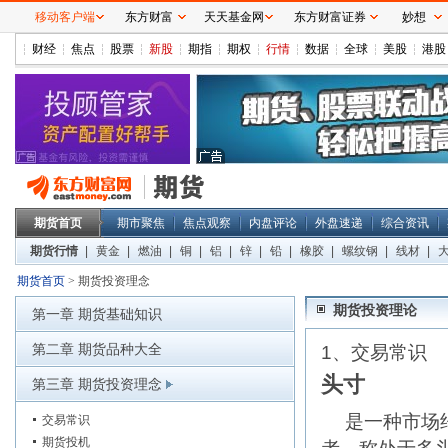
移动客户端
东方财富
天天基金网
东方财富证券
妙想
财经
焦点
股票
新股
期指
期权
行情
数据
全球
美股
港股
期货首页
期市聚焦
焦点观察
内盘评论
外盘速递
综合资讯
期货行情
|
黄金
|
燃油
|
铜
|
铝
|
锌
|
铅
|
橡胶
|
螺纹钢
|
线材
|
期货首页
>
期货投资理念
期货投资理论
第一章 期货基础知识
第二章 期货品种大全
1、交易常识
头寸
第三章 期货投资理念
是一种市场
交易常识
期货投机