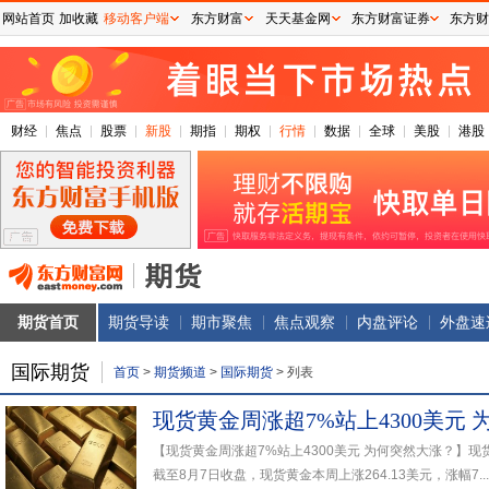
网站首页
加收藏
移动客户端
东方财富
天天基金网
东方财富证券
东方财
财经
焦点
股票
新股
期指
期权
行情
数据
全球
美股
港股
期货首页
期货导读
期市聚焦
焦点观察
内盘评论
外盘速
国际期货
首页
>
期货频道
>
国际期货
>
列表
现货黄金周涨超7%站上4300美元
【现货黄金周涨超7%站上4300美元 为何突然大涨？】现货
截至8月7日收盘，现货黄金本周上涨264.13美元，涨幅7...