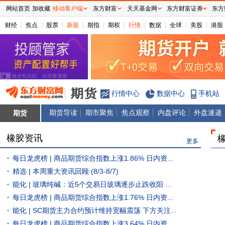
网站首页
加收藏
移动客户端
东方财富
天天基金网
东方财富证券
东方
财经
焦点
股票
新股
期指
期权
行情
数据
全球
美股
港股
行情中心
数据中心
手机站
期货导读
期市聚焦
焦点观察
内盘评论
外盘速递
期货
橡胶资讯
更多
每日龙虎榜 | 商品期货综合指数上涨1.86% 日内资...
精选 | 本周重大资讯回顾 (8/3-8/7)
能化 | 玻璃纯碱：近5个交易日玻璃逐步止跌收阳 ...
每日龙虎榜 | 商品期货综合指数上涨1.76% 日内资...
能化 | SC期货主力合约预计维持宽幅震荡 下方关注...
每日龙虎榜 | 商品期货综合指数上涨3.64% 日内资...