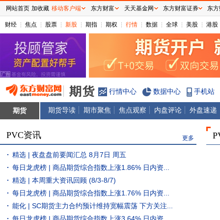
网站首页
加收藏
移动客户端
东方财富
天天基金网
东方财富证券
东方
财经
焦点
股票
新股
期指
期权
行情
数据
全球
美股
港股
行情中心
数据中心
手机站
期货导读
期市聚焦
焦点观察
内盘评论
外盘速递
期货
PVC资讯
更多
精选 | 夜盘盘前要闻汇总 8月7日 周五
每日龙虎榜 | 商品期货综合指数上涨1.86% 日内资...
精选 | 本周重大资讯回顾 (8/3-8/7)
每日龙虎榜 | 商品期货综合指数上涨1.76% 日内资...
能化 | SC期货主力合约预计维持宽幅震荡 下方关注...
每日龙虎榜 | 商品期货综合指数上涨3.64% 日内资...