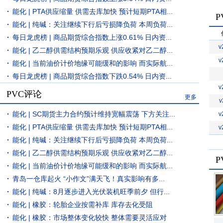
能化 | PTA供应缩量 供需去库加快 预计短期PTA相...
能化 | 纯碱：关注继续下行后亏损降负荷 本周负荷...
每日龙虎榜 | 商品期货综合指数上涨0.61% 日内资...
v
能化 | 乙二醇供需结构预期乐观 供应收紧对乙二醇...
v
能化 | 当前油价计价地缘可能缓和的影响 而实际航...
每日龙虎榜 | 商品期货综合指数下跌0.54% 日内资...
v
PVC评论
更多
v
能化 | SC期货主力合约预计维持宽幅震荡 下方关注...
v
能化 | PTA供应缩量 供需去库加快 预计短期PTA相...
v
能化 | 纯碱：关注继续下行后亏损降负荷 本周负荷...
能化 | 乙二醇供需结构预期乐观 供应收紧对乙二醇...
能化 | 当前油价计价地缘可能缓和的影响 而实际航...
青岛一仓库起火 “小作文”满天飞！真实影响有多...
能化 | 纯碱：8月逐步进入光伏装机旺季前夕 但行...
能化 | 橡胶：轮胎企业按需补库 库存去化受阻
能化 | 橡胶：市场整体变化较快 整体需要灵活应对