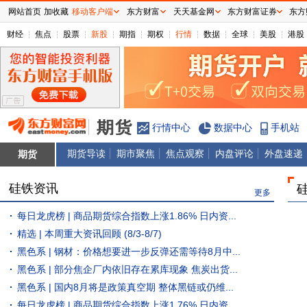
网站首页
加收藏
移动客户端
东方财富
天天基金网
东方财富证券
东方
财经
焦点
股票
新股
期指
期权
行情
数据
全球
美股
港股
行情中心
数据中心
手机站
期货导读
期市聚焦
焦点观察
内盘评论
外盘速递
期货
硅铁资讯
更多
每日龙虎榜 | 商品期货综合指数上涨1.86% 日内资...
精选 | 本周重大资讯回顾 (8/3-8/7)
黑色系 | 钢材：价格想要进一步反弹还需等待8月中...
黑色系 | 部分焦企厂内依旧存在累库现象 焦炭出货...
黑色系 | 国内8月将是政策真空期 整体黑链或仍维...
每日龙虎榜 | 商品期货综合指数上涨1.76% 日内资...