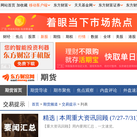
网站首页
加收藏
移动客户端
东方财富
天天基金网
东方财富证券
东方财
财经
焦点
股票
新股
期指
期权
行情
数据
全球
美股
港股
期货首页
期货导读
期市聚焦
焦点观察
内盘评论
外盘速
交易提示
首页
>
期货频道
>
交易提示
>
列表
精选 | 本周重大资讯回顾 (7/27-7/31
【重大资讯回顾】周内要闻汇总，一文速览。