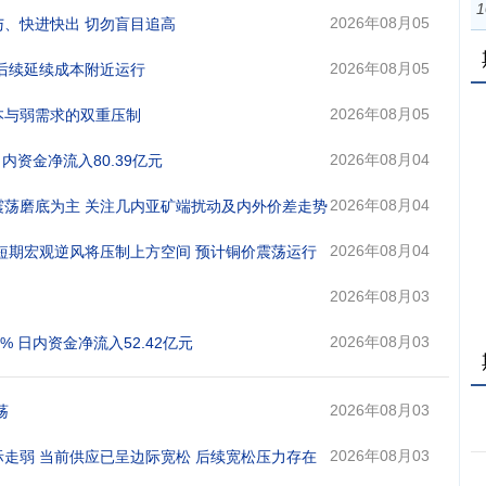
1
日 09:32
2026年08月05
与、快进快出 切勿盲目追高
日 09:05
2026年08月05
 后续延续成本附近运行
日 08:50
2026年08月05
成本与弱需求的双重压制
日 08:27
2026年08月04
日内资金净流入80.39亿元
日 16:38
2026年08月04
续震荡磨底为主 关注几内亚矿端扰动及内外价差走势
日 09:04
2026年08月04
 但短期宏观逆风将压制上方空间 预计铜价震荡运行
日 08:43
2026年08月03
日 21:43
2026年08月03
% 日内资金净流入52.42亿元
日 16:33
2026年08月03
荡
日 09:14
2026年08月03
边际走弱 当前供应已呈边际宽松 后续宽松压力存在