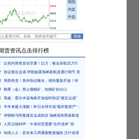
期指
内盘
外盘
期货资讯点击排行榜
1
以色列突然发动空袭！以方：被迫采取武力行
2
动！内塔尼亚胡“叫板”特朗普
协议接近达成 伊朗披露海峡新航道通行细节 美
3
方再提“倒计时”
局势突变！美伊协议曝光：很快重新开放！特
4
朗普发出威胁 美军表态
刚果（金）禁止铜精矿、钴精矿的出口
5
美媒：霍尔木兹海峡开放临时协议“接近达成”
6
半年来最大涨幅！昨日全球市场“最炸裂资产”：
7
黄金
伊朗称与阿曼接近达成协议 海峡现有两条航道
8
将关闭
人民日报钟声：中美经贸需要“合作清单” 而
9
非“覆盖清单”
知情人士：若未来几周通胀数据偏热 沃什或准