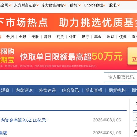
基金网
东方财富证券
东方财富期货
妙想
Choice数据
股吧
情
数据
全球
美股
港股
期货
外汇
银行
基金
理财
债券
直
点观察
内盘评论
外盘速递
综合资讯
期市直播
期货机构
期
2026年08月06
日内资金净流入62.10亿元
日 16:40
2026年08月06
重磅