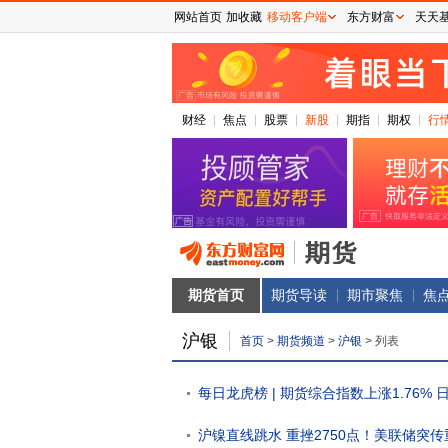
网站首页
加收藏
移动客户端
东方财富
天天
财经
焦点
股票
新股
期指
期权
行
期货首页
期货导读
期市聚焦
焦
沪银
首页
>
期货频道
>
沪银
>
列表
每日龙虎榜 | 期货综合指数上涨1.76% 
沪镍直线跳水 重挫2750点！美联储突传