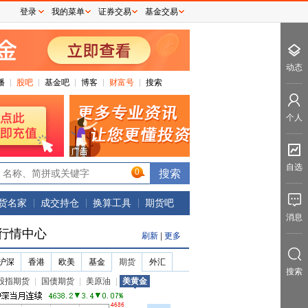
登录
我的菜单
证券交易
基金交易
动态
播
股吧
基金吧
博客
财富号
搜索
个人
自选
0
货名家
成交持仓
换算工具
期货吧
消息
行情中心
刷新
|
更多
沪深
香港
欧美
基金
期货
外汇
搜索
股指期货
|
国债期货
|
美原油
|
美黄金