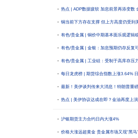
热点 | ADP数据疲软 加息前景再添变数
铜当前下方存在支撑 但上方高度仍受到
有色/贵金属 | 铜价中期基本面乐观逻辑
有色/贵金属 | 金银：加息预期仍存反
验证
有色/贵金属 | 工业硅：受制于高库存压力
吨将存在一定压力
每日龙虎榜 | 期货综合指数上涨3.64% 
最新！美伊谈判传来大消息！特朗普重
热点 | 美伊协议达成在即？金油再度上
沪银期货主力合约日内大涨4%
价格大涨远超黄金 贵金属市场又现“黑马