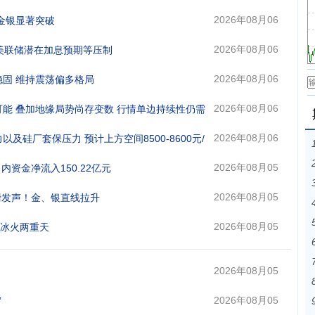
日 13:05
2026年08月06
 金银显著突破
日 10:18
2026年08月06
美联储潜在加息预期等压制
日 09:24
2026年08月06
稳固 维持震荡偏多格局
日 08:52
2026年08月06
复可能 叠加地缘局势尚存变数 行情单边持续性仍需
日 08:45
2026年08月06
以及硅厂套保压力 预计上方空间8500-8600元/
日 08:20
2026年08月05
日内资金净流入150.22亿元
日 16:40
2026年08月05
磅发声！金、银直线拉升
日 14:54
2026年08月05
演冰火两重天
日 10:26
2026年08月05
日 10:37
2026年08月05
”