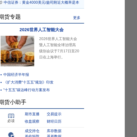
0
备加息
中信证券：黄金4000美元/盎司附近大概率是本
轮底部区域
期货专题
更多
2026世界人工智能大会
2026世界人工智能大会
暨人工智能全球治理高
级别会议于7月17日至20
日在上海举行。
中国经济半年报
《扩大消费“十五五”规划》印发
“十五五”碳达峰行动方案发布
期货小助手
期市直播
交易提示
必读
收盘观察
财经日历
成交持仓
库存数据
差价矩阵
基差数据