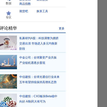
数据
商品指数
期货吧
换算工具
专区
评论精华
更多
私募研判A股：科技调整为拥挤
交易出清 市场进入多元均衡新
阶段
中金公司：全球聚变产业共振
产业链机遇逐步显现
中信建投：全球光通信行业未来
五年有望持续保持高增长态势
中信建投：CXO板块Beta稳中
向好 AI制药大有可为