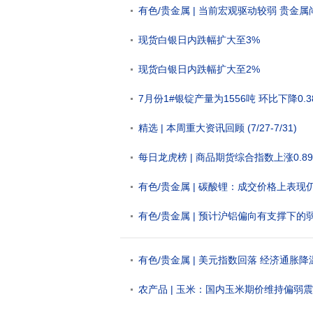
进一步加剧的风险
有色/贵金属 | 当前宏观驱动较弱 贵金
现货白银日内跌幅扩大至3%
现货白银日内跌幅扩大至2%
7月份1#银锭产量为1556吨 环比下降0.3
精选 | 本周重大资讯回顾 (7/27-7/31)
每日龙虎榜 | 商品期货综合指数上涨0.89
有色/贵金属 | 碳酸锂：成交价格上表
有色/贵金属 | 预计沪铝偏向有支撑下的
有色/贵金属 | 美元指数回落 经济通胀
农产品 | 玉米：国内玉米期价维持偏弱